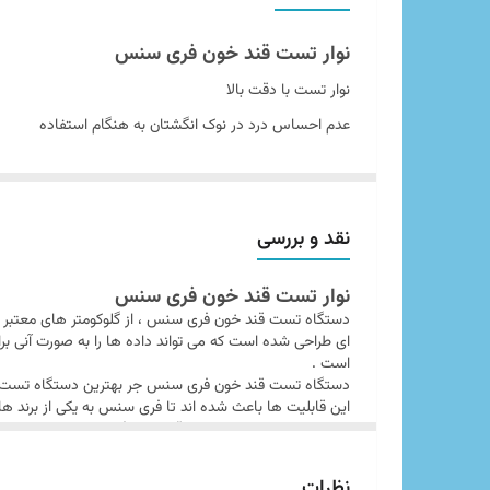
نوار تست قند خون فری سنس
نوار تست با دقت بالا
عدم احساس درد در نوک انگشتان به هنگام استفاده
جذب سریع خون توسط نوار
حداقل خون مورد نیاز ۶ میکرولیتر خون
جواب دهی سریع
نقد و بررسی
بعد از بیرون آوردن نوار تست از قوطی ظرف مدت سه دقیقه از
نوار تست قند خون فری سنس
نوارها یکبار مصرف هستند.
دستگاه تست قند خون فری سنس ، از گلوکومتر های معتبر مو
نوار را با دست خیس لمس ننمایید.
ای طراحی شده است که می تواند داده ها را به صورت آنی برای
است .
دستگاه تست قند خون فری سنس جر بهترین دستگاه تست قند
این قابلیت ها باعث شده اند تا فری سنس به یکی از برند های 
همین برند دارند . نوار تست قند خون فری سنس به منظور است
استاندارد طلایی دستگاه های قند خون می باشد و همچنین از 
این محصول با دریافت ۰٫۶ میکرولیتر خ
نیازی به ثبت کردن کد هر تراشه به صورت دستی درون ان وجود
نظرات