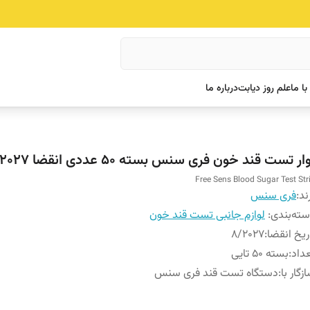
ا ما
علم روز دیابت
درباره ما
ار تست قند خون فری سنس بسته 50 عددی انقضا 9/۲۰۲۷
Free Sens Blood Sugar Test Str
ند:
فری سنس
ته‌بندی
:
لوازم جانبی تست قند خون
ریخ انقضا
:
۸/۲۰۲۷
داد
:
بسته 50 تایی
زگار با
:
دستگاه تست قند فری سنس