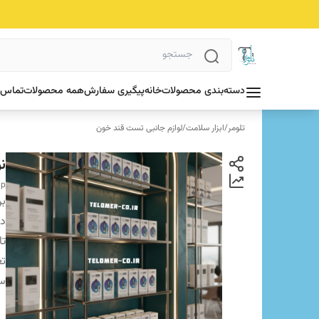
دسته‌بندی محصولات
خانه
پیگیری سفارش
همه محصولات
تماس ب
تلومر
/
ابزار سلامت
/
لوازم جانبی تست قند خون
نو
ip
بر
دس
تا
تع
سا