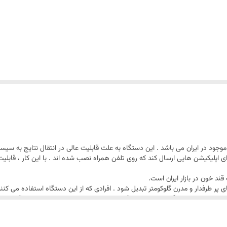
 آن استفاده کنید.
جود در ایران می باشد . این دستگاه به علت قابلیت عالی در انتقال نتایج به س
 اپلیکیشن هایی ارسال کند که روی تلفن همراه نصب شده اند . با این کار ، قابلیت 
نوارهای تست قند خون CareSens N به دلیل استفاده از تکنولوژی CodeSens نیاز به وارد کردن کد و کالیبرا
 خون در بازار ایران است.
پر طرفدار و مدرن گلوکومتر تبدیل شود . افرادی که از این دستگاه استفاده می کنند ،
فاده از این دستگاه تولید شده و قابلیت کارکرد روی سایر برند های تست قند خون را
ماده واسط هگزا آمینو روتانیوم کلراید و الکترودهای نانو کربنی بهره گرفته شده 
ون مویرگی ، روند تست قند خون را اغاز می کند . تمامی نوار ها به قابلیت اتوکدینگ مجهز هست
 ندارد .
نماید. همچنین با استفاده از تکنولوژی CoreSignal که به صورت اختصاصی در دستگاه