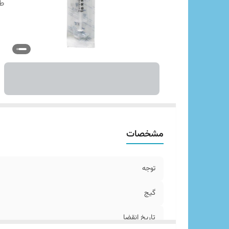
ط
مشخصات
توجه
گیج
تاریخ انقضا