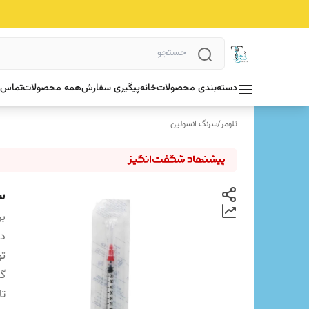
دسته‌بندی محصولات
خانه
پیگیری سفارش
همه محصولات
تماس ب
تلومر
/
سرنگ انسولین
سر
بر
دس
تو
گ
تا