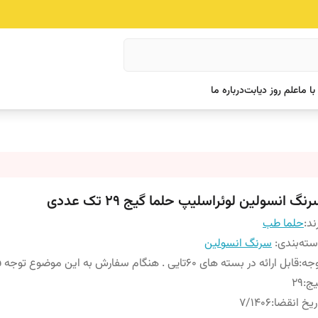
ا ما
علم روز دیابت
درباره ما
نگ انسولین لوئراسلیپ حلما گیج ۲۹ تک عددی
ند:
حلما طب
ته‌بندی
:
سرنگ انسولین
جه
:
قابل ارائه در بسته های ۶۰‌تایی . هنگام سفارش به این موضوع توجه فرمایید
یج
:
۲۹
ریخ انقضا
:
۷/۱۴۰۶