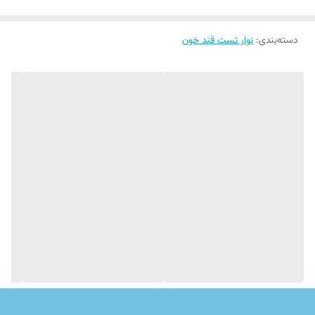
بندی نوار تست قند خون است.
دسته‌بندی
:
نوار تست قند خون
این محصول حاوی 2 بسته 25 عددی نوار تست قندخون می باشد که در
دو قوطی مجزا ارائه شده است
و
قابلیت عملکرد با دستگاه های تست
قند خون الگانس مدل های
CT-X10
،
CT-X11
و
CT-X12
را دارند.