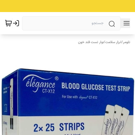
تلومر
/
ابزار سلامت
/
نوار تست قند خون