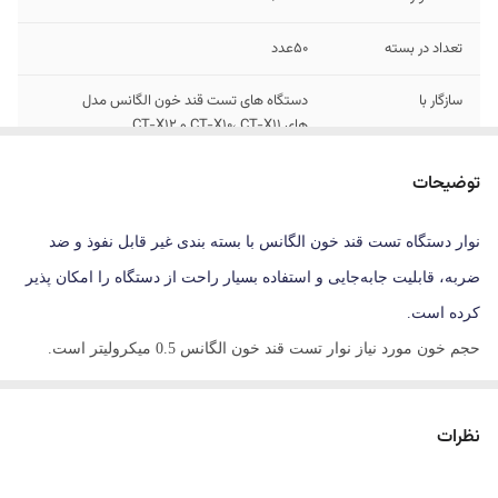
تعداد در بسته
۵۰‌‌عدد
سازگار با
دستگاه های تست قند خون الگانس مدل
های CT-X10، CT-X11 و CT-X12
توضیحات
نوار دستگاه تست قند خون الگانس با بسته بندی غیر قابل نفوذ و ضد
ضربه، قابلیت جابه‌جایی و استفاده بسیار راحت از دستگاه را امکان پذیر
کرده است.
حجم خون مورد نیاز نوار تست قند خون الگانس 0.5 میکرولیتر است.
برای اندازه‌گیری تست لازم نیست که خون روی شیار نوار قرار بگیرد و
کافی است انگشت به نوار چسبانده شود تا خون روی آن به داخل شیار
نظرات
کشیده شود.
تاریخ مصرف این نوار180 روز پس از باز شدن درب پلمب شده بسته