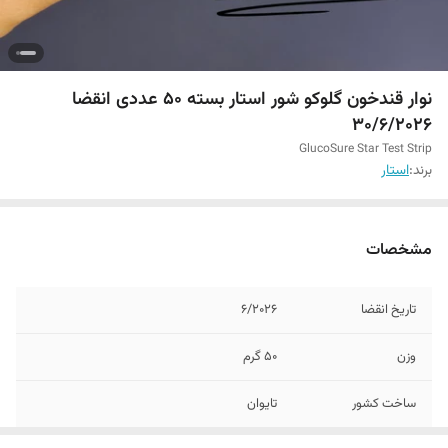
نوار قندخون گلوکو شور استار بسته 50 عددی انقضا
۳۰/۶/۲۰۲۶
GlucoSure Star Test Strip
برند:
استار
مشخصات
تاریخ انقضا
۶/۲۰۲۶
وزن
50 گرم
ساخت کشور
تایوان