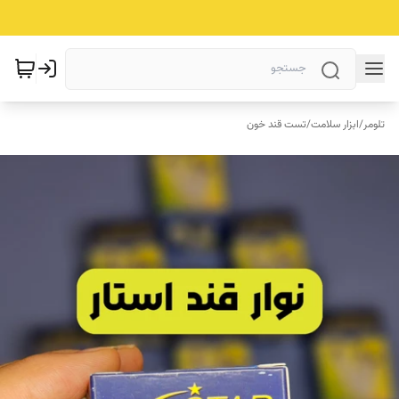
تلومر
/
ابزار سلامت
/
تست قند خون