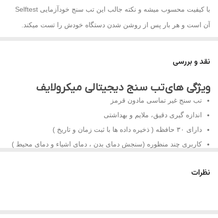
با کیفیت محسوب میشه و نکته جالب این تب سنج خودآزمایی Selftest
آن است و هر بار پس از روشن شدن دستگاه خودش را تست میکند.
این دماسنج برای اندازه گیری منظم دمای بدن انسان طراحی شده است.
آزمایشات انجام شده در شرایط بالینی ، ایمنی و دقت دماسنج را تأیید
نقد و بررسی
کرد، از این دستگاه علاوه بر اندازه گیری دمای بدن میتوان برای اندازه
ویژگی های
تب سنج دیجیتالی میکرولایف
گیری دمای اشیاء هم استفاده کرد
تب سنج غیر تماسی مادون قرمز
هنگامی که دستگاه ۵ سانتی متر فاصله را تشخیص می دهد ، NC200 به
اندازه گیری دقیق، ملایم و بهداشتی
طور خودکار دما را اندازه گیری می کند. اندازه گیری بسیار سریع است و
دارای ۳۰ حافظه ( ذخیره داده ها با ثبت زمان و تاریخ )
فقط ۳ ثانیه طول می کشد. نشانگر راهنما که در پشت دستگاه قرار دارد
کاربری چند منظوره (سنجش دمای بدن ، دمای اشیاء و دمای محیط )
نشان می دهد که دماسنج در فاصله مناسب برای اندازه گیری قرار دارد.
دارای صفحه نمایش آبی رنگ ردیاب ، کاربری آسان در هنگام شب
با استفاده از فناوری Silent Glow the ، دماسنج دمای قرمز بالاتر از
نظرات
هشدار نوری در صورت تشخیص تب ( فناوری Silent Glow )
۳۷،۴ درجه سانتیگراد را نشان می دهد.
کنترل صدا، دارای حالت بی صدا جهت اندازه گیری در شب
دارای تاییدیه های کلینیکی از منطقه اروپا
دارای جایزه طراحی Red Dot 2018