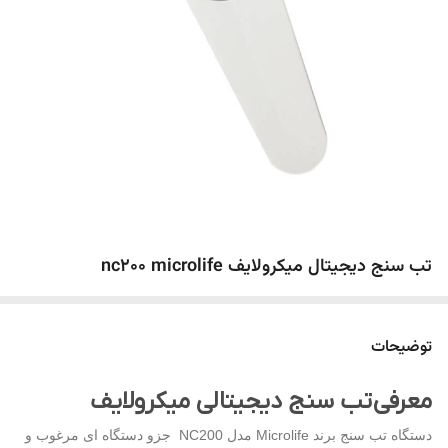
تب سنج دیجیتال میکرولایف nc200 microlife
توضیحات
معرفی تب سنج دیجیتالی میکرولایف
دستگاه تب سنج برند Microlife مدل NC200 جزو دستگاه ای مرغوب و