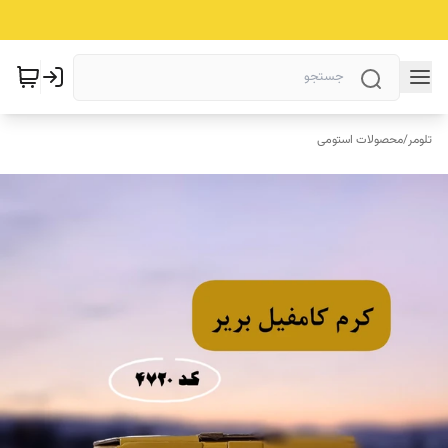
تلومر
/
محصولات استومی