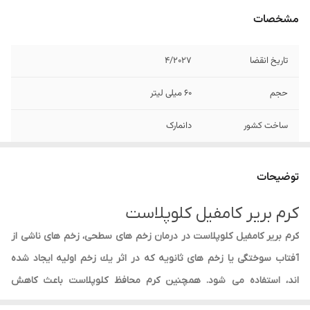
مشخصات
تاریخ انقضا
۴/۲۰۲۷
حجم
۶۰ میلی لیتر
ساخت کشور
دانمارک
توضیحات
کرم بریر کامفیل کلوپلاست
کرم بریر کامفیل کلوپلاست در درمان زخم های سطحی، زخم های ناشی از
آفتاب سوختگی یا زخم های ثانویه كه در اثر یك زخم اولیه ایجاد شده
اند، استفاده می شود. همچنین کرم محافظ کلوپلاست باعث كاهش
گستردگی زخم می شود و از ایجاد زخم جلوگیری می كند. كرم بریر كامفیل